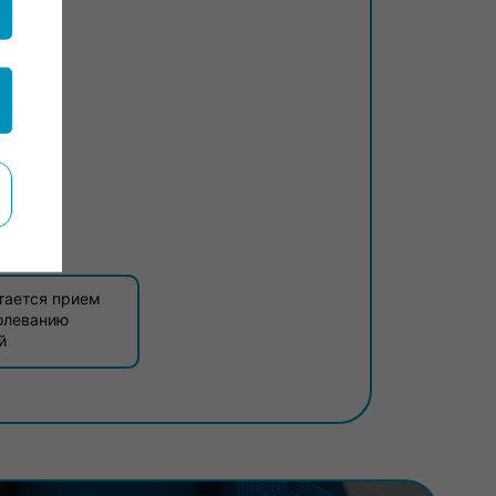
иста:
₽
тается прием
олеванию
й