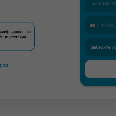
+7
валифицированные
бных категорий
еред