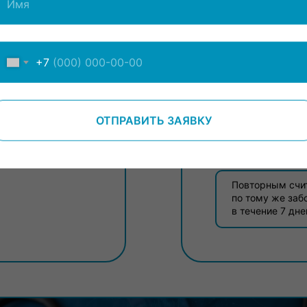
Прием специал
2 200 
+7
ОТПРАВИТЬ ЗАЯВКУ
Повторным счи
по тому же заб
в течение 7 дне