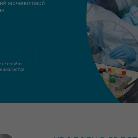
ий мочеполовой
ин
те пройти
пециалистов