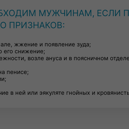
БХОДИМ МУЖЧИНАМ, ЕСЛИ 
О ПРИЗНАКОВ:
нале, жжение и появление зуда;
о его снижение;
ежности, возле ануса и в поясничном отделе
на пенисе;
и;
чие в ней или эякуляте гнойных и кровянист