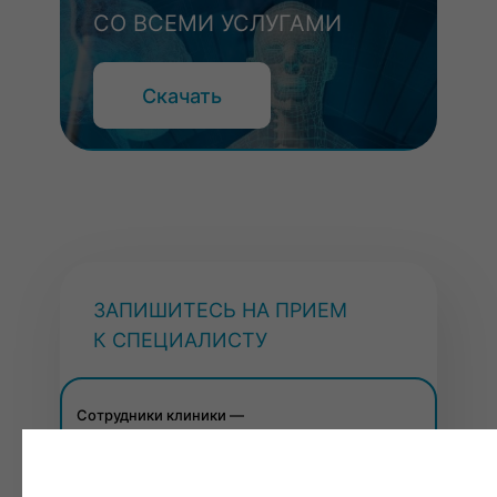
СО ВСЕМИ УСЛУГАМИ
Скачать
ЗАПИШИТЕСЬ НА ПРИЕМ
К СПЕЦИАЛИСТУ
Сотрудники клиники —
высококвалифицированные специалисты,
обладатели врачебных категорий
с многолетним стажем работы